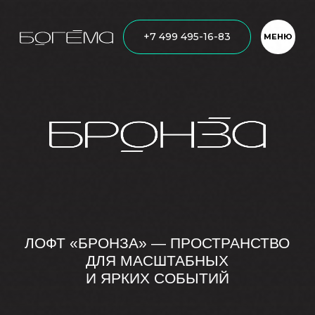
Главная
Лофты
+7 499 495-16-83
МЕНЮ
ЛОФТ «БРОНЗА» — ПРОСТРАНСТВО
ДЛЯ МАСШТАБНЫХ
И ЯРКИХ СОБЫТИЙ
Александра Солженицына, 27
до 150 гостей
Таганская
от 5500 до 8500₽
190м²
Написать нам