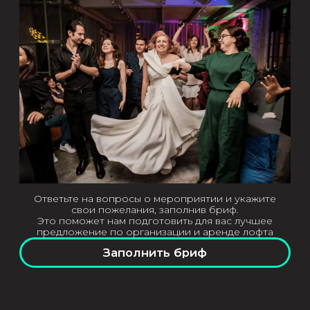
ПРЕИМУЩЕСТВА
Шум 24/7
Позвольте себе разгуляться на полную
катушку!
Нет пробкового сбора
Берите любое количество напитков без
пробкового сбора
Опытная команда
Решаем все вопросы до того, как они
появятся
Организация под
ключ
Мы всё подготовим, Вам остаётся
наслаждаться