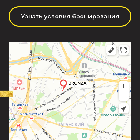
Особая, премиальная площадка со сценой
для имиджевых презентаций,
корпоративов, частных праздников
и свадеб.
от 13 500₽ до 16 500₽
Подробнее
Забронировать
Площадка с верандой
для бизнес-мероприятий,
конференций и вечеринок.
12000₽ в час
Подробнее
Забронировать
Площадка с верандой для дней
рождений, корпоративов,
камерных свадеб и вечеринок.
от 5500₽ до 9000₽