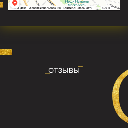
Подробнее
Забронировать
Подойдёт для ярких вечеринок,
корпоративов, праздников
и дней рождений.
от 4000₽ до 8000₽
Забронировать
Подробнее
Площадка для бизнес-мероприятий.
Также подходит для детских
мероприятий.
от 8000₽ до 12 000₽
Подробнее
Забронировать