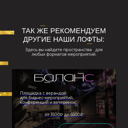
+7 499 495-16-83
INFO@BOGEMA-PARTY.RU
Сайт разработчика
Политика обработки персональных данных
Политика обработки файлов куки
ИП Вальтер Елена Михайловна
ИНН 773372902093
ОГРНИП
317774600400737
Юридический адрес:
125368, Москва, дубравная, 40к2, кв 570