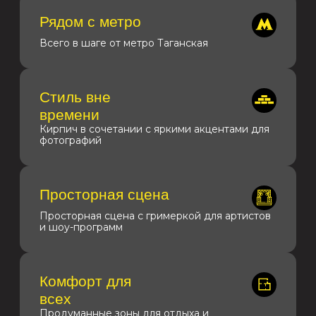
Гримёрка
Фильтрованная вода
Барная зона
Неоновая подсветка
Звуковое оборудование,
Проектор, экран,
микрофоны
кликер, ноутбук
Туалетные комнаты с
Чайник, микроволновка,
расходными материалами
холодильник, морозилка
Узнать условия бронирования