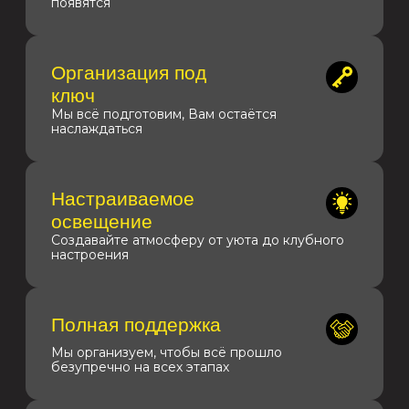
ЧТО ВХОДИТ В АРЕНДУ
Включено в аренду:
Техническое время
Работа администратора
(30 минут до и после)
на площадке
2 кондиционера
Столы различного формата
Стильная фотозона
Мягкие удобные диваны и кресла
Гардеробная зона
WI-FI
Сцена 4x4м
18 удобных стульев