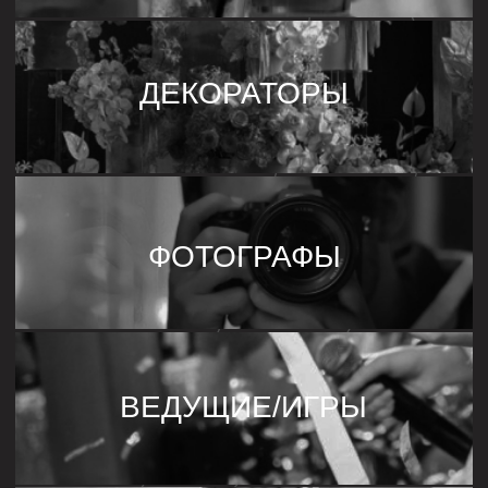
15 до 150 гостей
100
15
150
Удобный способ связи
Позвонить
WhatApp
Telegram
Max
Нажимая на кнопку, вы даете согласие на
обработку персональных данных и соглашаетесь
c
Политикой в отношении обработки
персональных данных
Получить консультацию