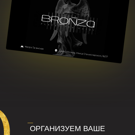
Персональный менеджер на каждом этапе
Сопровождаем от первой заявки до завершения
мероприятия: координируем подготовку и
контролируем тайминг
Полная подготовка лофта под ваш формат
Расставляем мебель, подключаем звук и свет,
настраиваем оборудование и проверяем технику до
прихода гостей
Подбор всех необходимых услуг
При необходимости организуем кейтеринг, декор,
ведущих, фото и видео без поиска подрядчиков с
вашей стороны
Мероприятие без организационной нагрузки
Все задачи решаются заранее — в день события вы
просто проводите время с гостями