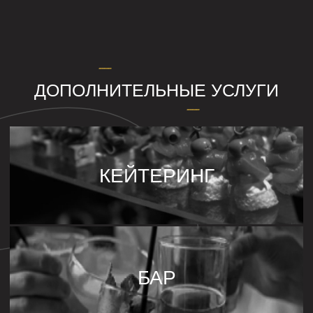
ЕСТЬ ВОПРОСЫ ПО АРЕНДЕ
ЛОФТА ИЛИ ОРГАНИЗАЦИИ
МЕРОПРИЯТИЯ?
Ответьте на следующие 5 вопросов, с вами
свяжется наш менеджер
для уточнения информации и подбора
наиболее подходящего варианта :)
+7
Количество гостей
Наши залы площадью от 105 до 380 м²
созданы для крупных событий, поэтому
мы комфортно размещаем компании от